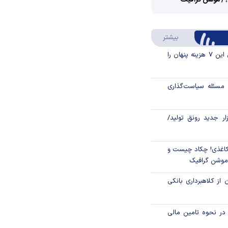
؟/ موشن گرافیک
Video
Play
درباره سواد مالی
بیشتر
Video
قبل از خرید قسطی این ۷ هزینه پنهان را
مسئله سیاست‌گذاری
زار جدید رونق تولید/
اغذی! چکاد چیست و
/موشن گرافیک
 از کلاهبرداری بانکی
م در نحوه تامین مالی