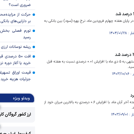
ضروری است؟
حرکت از مزایده‌مح
ر پایان هفته چهارم فروردین ماه، نرخ بهره (سود) بین بانکی به
بر دارایی‌های بانکی
رسید
ریشه نوسانات ارزی 
افت ۵۰ درصد
نرخ سود بین بانکی در هفته منتهی به ۵ دی ماه با افزایش ۰.۰۱ درصدی نسبت به هفته قبل
خرید یا آغاز دوره نز
قیمت اوراق تسهی
جزئیات هزینه خرید ا
رد
ویدئو ویژه
نرخ بهره بین بانکی در پایان هفته آخر آبان ماه، با افزایش ۰.۶ درصدی به بالاترین میزان خود از
.
ارز کشور گروگان کا