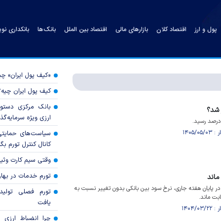
پول و ارز
اقتصاد کلان
بازارهای مالی
اقتصاد بین الملل
بانک‌ها
بانکداری نو
«کیف پول ایران» 
کیف پول ایران چیه
بانک مرکزی دستور
 شد؟
ارزی ویژه سرمایه‌گذار
سیاست‌های حمایتی 
کانال کنترل تورم بگ
وقتی سیم کارت وثی
تورم خدمات در بهار ۱۴۰۵ چقدر شد
ماند
در پایان هفته جاری، نرخ سود بین بانکی بدون تغییر نسبت به
تورم فصلی تولی
یافت
چرا انضباط ارزی ب