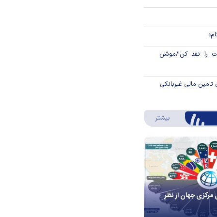
ام»
 را نقد کن!/موشن
 تامین مالی غیربانکی
درباره اینفوگرافیک
بیشتر
 مرکزی جهان از نظر