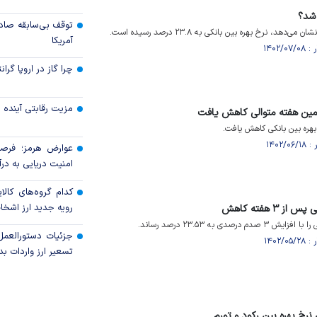
 شد؟
توقف بی‌سابقه صاد
، نرخ بهره بین بانکی به ۲۳.۸ درصد رسیده است.
آمریکا
چرا گاز در اروپا گرا
مزیت رقابتی آینده
ومین هفته متوالی کاهش یافت
بهره بین بانکی کاهش یافت.
عوارض هرمز؛ فرصت
امنیت دریایی به درآم
کدام گروه‌های کالا
رویه جدید ارز اشخ
۳ هفته کاهش
صدی به ۲۳.۵۳ درصد رساند.
جزئیات دستورالعمل
تسعیر ارز واردات بدو
نرخ بهره بین رکود و تورم