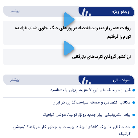
درباره 
بیشتر
ویدئو ویژه
روایت همتی از مدیریت اقتصاد در روزهای جنگ: جلوی شتاب فزاینده
تورم را گرفتیم
Play
Video
ارز کشور گروگان کارت‌های بازرگانی
Play
درباره
بیشتر
سواد مالی
Video
قبل از خرید قسطی این ۷ هزینه پنهان را بشناسید
مکاتب اقتصادی و مسئله سیاست‌گذاری در ایران
برات الکترونیکی ابزار جدید رونق تولید/ موشن گرافیک
خداحافظی با چک کاغذی! چکاد چیست و چطور کار می‌کند؟ /موشن
گرافیک