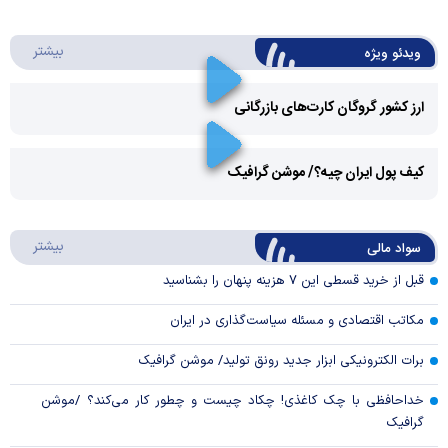
درباره 
بیشتر
ویدئو ویژه
ارز کشور گروگان کارت‌های بازرگانی
Play
کیف پول ایران چیه؟/ موشن گرافیک
Video
Play
درباره
بیشتر
سواد مالی
Video
قبل از خرید قسطی این ۷ هزینه پنهان را بشناسید
مکاتب اقتصادی و مسئله سیاست‌گذاری در ایران
برات الکترونیکی ابزار جدید رونق تولید/ موشن گرافیک
خداحافظی با چک کاغذی! چکاد چیست و چطور کار می‌کند؟ /موشن
گرافیک