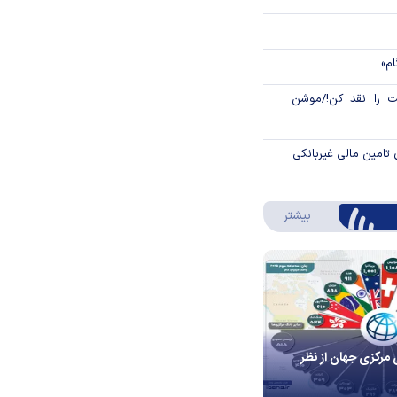
ام»
 را نقد کن!/موشن
 تامین مالی غیربانکی
درباره اینفوگرافیک
بیشتر
 مرکزی جهان از نظر