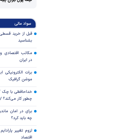
کیف پول ایران چیه
سواد مالی
بشناسید
مکاتب اقتصادی و 
در ایران
برات الکترونیکی اب
موشن گرافیک
خداحافظی با چک ک
چطور کار می‌کند؟ 
برای در امان ماندن
چه باید کرد؟
لزوم تغییر پارادای
اقتصاد