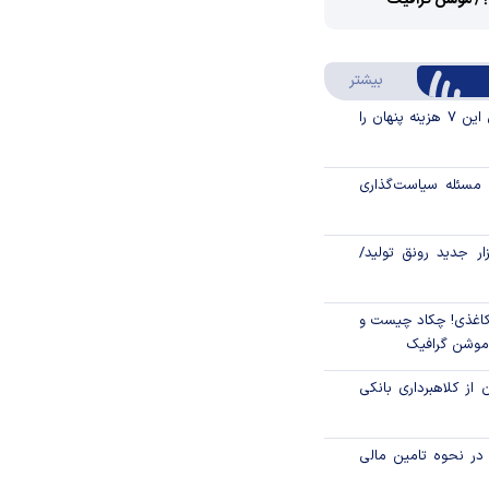
؟/ موشن گرافیک
Video
Play
درباره سواد مالی
بیشتر
Video
قبل از خرید قسطی این ۷ هزینه پنهان را
مسئله سیاست‌گذاری
زار جدید رونق تولید/
اغذی! چکاد چیست و
/موشن گرافیک
 از کلاهبرداری بانکی
م در نحوه تامین مالی