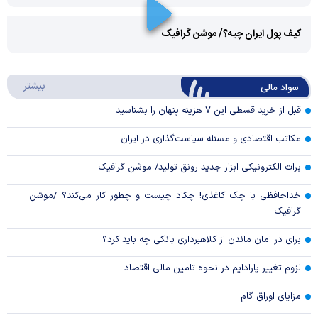
Play
کیف پول ایران چیه؟/ موشن گرافیک
Video
Play
درباره
بیشتر
سواد مالی
Video
قبل از خرید قسطی این ۷ هزینه پنهان را بشناسید
مکاتب اقتصادی و مسئله سیاست‌گذاری در ایران
برات الکترونیکی ابزار جدید رونق تولید/ موشن گرافیک
خداحافظی با چک کاغذی! چکاد چیست و چطور کار می‌کند؟ /موشن
گرافیک
برای در امان ماندن از کلاهبرداری بانکی چه باید کرد؟
لزوم تغییر پارادایم در نحوه تامین مالی اقتصاد
مزایای اوراق گام