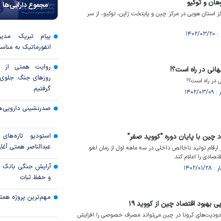
هان و توکیو
مجموع دارایی‌ها
کز استان هوبی در مرکز چین و پایتخت ژاپن، توکیو، از سر
پیام تبریک مدی
انفورماتیک به مناسب
روایت همتی از م
نی در راه است؟!
روزهای جنگ: جلوی ش
در راه است؟!
گرفتیم
صدرنشینی دارویی‌ه
استودیو تازه‌ها
اد چین با پایان دوره "کووید صفر"
عبدالناصر همتی آغاز 
ر ارقام تولید ناخالص داخلی در سه ماهه اول از زمان لغو
صادی را اعلام کند.
آرایش جنگی بانک مر
و حفظ ثبات
مهم‌ترین پروژه همتی د
بهبود اقتصاد چین از کووید ۱۹
حدودیت‌های کرونا در چین می‌تواند مصرف خصوصی را افزایش