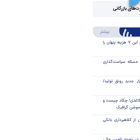
Video
رت‌های بازرگانی
Play
درباره سواد مالی
بیشتر
Video
قبل از خرید قسطی این ۷ هزینه پنهان را
مسئله سیاست‌گذاری
زار جدید رونق تولید/
اغذی! چکاد چیست و
/موشن گرافیک
 از کلاهبرداری بانکی
م در نحوه تامین مالی