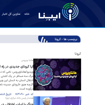
خانه
عناوین کل اخبار
برچسب ها - کرونا
کرونا
هانتا ویروس
آیا کرونای جدیدی در راه
ویدیو/هانتاویروس؛ نامی که دوب
مرگ سه مسافر در یک کشتی در
انتقال انسان به انسان این وی
اگرچه هنوز «کرونای جدید» نام
درآورده است.
کد خبر: ۱۸۳۰۲۰ تاریخ انتشار : ۱۴۰۵/۰۲/۱۹
هشدار رئیس بانک مرکزی اروپا؛
جنگ با ایران، اختلالی در ز