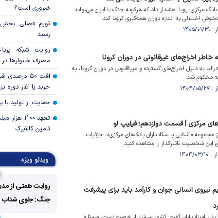
ضروری است؟
انک مرکزی اروپا، هشدار داد که هرگونه جنگ با ایران می‌تواند
خوش اختلالی به اندازه دوران همه‌گیری کرونا کند.
رسید
روایت شبکه پردا
خاطر اخراج‌های غیرقانونی در دوران کرونا
مصرف خانوار‌ها در 
لیا به دلیل اخراج‌های گسترده و غیرقانونی در دوران کرونا، به
افت ۵۰ درصد
خرید یا آغاز دوره نز
حمایت از تولید با 
تعهد ۱۱۰۰ هز
‌های مرکزی | قسمت دوازدهم؛ فیلیپ لو
تامین کالابرگ
مجموعه «آشنایی با سکانداران بانک‌های مرکزی»، جزئیات
ی این شخصیت تاثیرگذار را مشاهده کنید.
ویدئو ویژه
روایت همتی از مدی
یم نیروی انسانی جوان و کارآمد باید برای پیشرفت
جنگ: جلوی شتاب فزا
د
دیدار استانداران گفت: کشور سرشار از فرصت است، مسئله