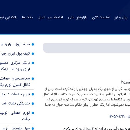
پول و ارز
اقتصاد کلان
بازارهای مالی
اقتصاد بین الملل
بانک‌ها
بانکداری نو
«کیف پول ایران» 
کیف پول ایران چیه
بانک مرکزی دستور
ارزی ویژه سرمایه‌گذار
سیاست‌های حمایتی 
 است؟
کانال کنترل تورم بگ
اره نگرانی از ظهور یک بحران جهانی را زنده کرده است. پس از
تورم خدمات در بهار ۱۴۰۵ چقدر شد
 اقیانوس اطلس و تأیید دست‌کم یک مورد ابتلا، حالا احتمال
روس، نگاه‌ها را به سوی تهدیدی تازه معطوف کرده؛ تهدیدی که
نقدینگی نقدتر شد
یده نمی‌شود، اما زنگ خطر را برای نظام سلامت جهان به صدا
تورم فصلی تولی
یافت
چرا انضباط ارزی ب
نجیره تأمین به اندازه کرونا ایجاد می‌کند