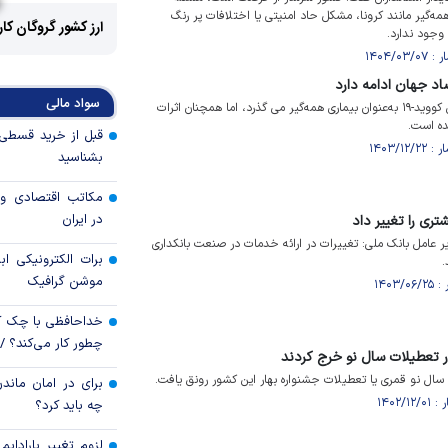
گیر مانند کرونا، مشکل حاد امنیتی یا اختلافات پر رنگ
ارز کشور گروگان کا
وجود ندارد.
صاد جهان ادامه دارد
سواد مالی
پنج سال از زمان شیوع ویروس کووید-۱۹ به‌عنوان بیماری همه‌گیر می گذرد، اما همچنان اثرات
ده است.
بشناسید
مکاتب اقتصادی و 
در ایران
تری را تغییر داد
یر عامل بانک ملی: تغییرات در ارائه خدمات در صنعت بانکداری
برات الکترونیکی اب
.
موشن گرافیک
خداحافظی با چک ک
چطور کار می‌کند؟ 
ال نو قمری یا تعطیلات جشنواره بهار این کشور رونق یافت.
برای در امان ماندن
چه باید کرد؟
لزوم تغییر پارادای