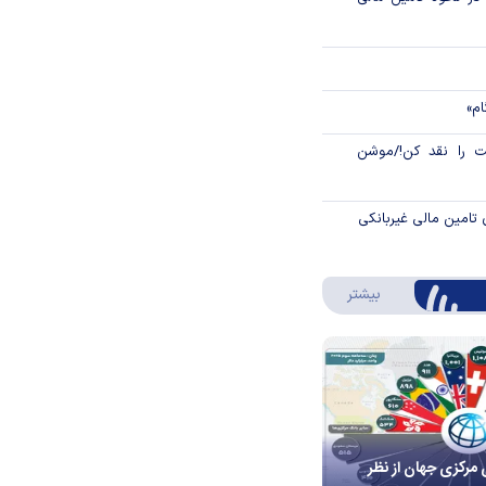
ام»
 را نقد کن!/موشن
 تامین مالی غیربانکی
درباره اینفوگرافیک
بیشتر
 مرکزی جهان از نظر