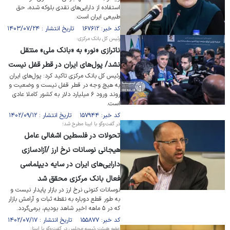
استفاده از دارایی‌های نقدی بلوکه شده، حق
طبیعی ایران است.
کد خبر: ۱۶۷۶۱۲ تاریخ انتشار : ۱۴۰۳/۰۷/۲۴
رئیس کل بانک مرکزی:
ناترازی «نور» به «بانک ملی» منتقل
نشد/ پول‌های ایران در قطر قفل نیست
رئیس کل بانک مرکزی تاکید کرد: پول‌های ایران
به هیچ وجه در قطر قفل نیست و وضعیت و
روند ورود ۶ میلیارد دلار به کشور کاملا عادی
است.
کد خبر: ۱۵۷۹۴۴ تاریخ انتشار : ۱۴۰۲/۰۹/۱۲
در گفت‌وگو با ایبنا مطرح شد؛
تحولات در فلسطین اشغالی عامل
هیجانی نوسانات نرخ ارز /آزادسازی
دارایی‌های ایران در سایه دیپلماسی
فعال بانک مرکزی محقق شد
نوسانات کنونی نرخ ارز در بازار پایدار نیست و
به طور قطع دوباره به نقطه ثبات و آرامش بازار
که در ۵ ماهه اخیر شاهد بودیم، برمی‌گردد.
کد خبر: ۱۵۵۸۷۷ تاریخ انتشار : ۱۴۰۲/۰۷/۱۷
عضو هیئت رئیسه مجلس در گفت‌وگو با ایبنا: