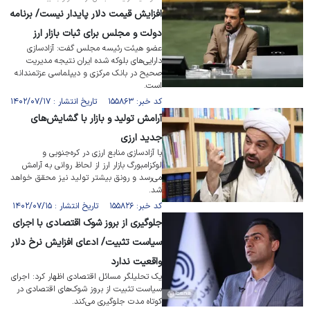
افزایش قیمت دلار پایدار نیست/ برنامه
دولت و مجلس برای ثبات بازار ارز
عضو هیئت رئیسه مجلس گفت: آزادسازی
دارایی‌های بلوکه شده ایران نتیجه مدیریت
صحیح در بانک مرکزی و دیپلماسی عزتمندانه
است.
کد خبر: ۱۵۵۸۶۳ تاریخ انتشار : ۱۴۰۲/۰۷/۱۷
آرامش تولید و بازار با گشایش‌های
جدید ارزی
با آزادسازی منابع ارزی در کره‌جنوبی و
لوکزامبورگ بازار ارز از لحاظ روانی به آرامش
می‌رسد و رونق بیشتر تولید نیز محقق خواهد
شد.
کد خبر: ۱۵۵۸۲۶ تاریخ انتشار : ۱۴۰۲/۰۷/۱۵
جلوگیری از بروز شوک اقتصادی با اجرای
سیاست تثبیت/ ادعای افزایش نرخ دلار
واقعیت ندارد
یک تحلیلگر مسائل اقتصادی اظهار کرد: اجرای
سیاست تثبیت از بروز شوک‌های اقتصادی در
کوتاه مدت جلوگیری می‌کند.