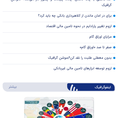
گرافیک
برای در امان ماندن از کلاهبرداری بانکی چه باید کرد؟
لزوم تغییر پارادایم در نحوه تامین مالی اقتصاد
مزایای اوراق گام
صفر تا صد «اوراق گام»
بدون معطلی طلبت را نقد کن!/موشن گرافیک
لزوم توسعه ابزارهای تامین مالی غیربانکی
درباره 
بیشتر
اینفوگرافیک