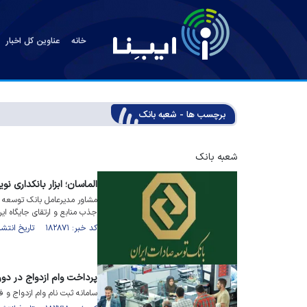
خانه
عناوین کل اخبار
برچسب ها - شعبه بانک
شعبه بانک
الماسان؛ ابزار بانکداری 
مشاور مدیرعامل بانک توسعه صا
جذب منابع و ارتقای جایگاه ای
کد خبر: ۱۸۲۸۷۱ تاریخ انتشار : ۱۴۰۵/۰۲/۱۴
پرداخت وام ازدواج در د
سامانه ثبت نام وام ازدواج و ف