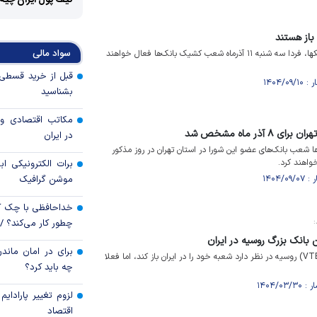
کیف پول ایران چیه
باز هستند
سواد مالی
طبق اعلام شورای هماهنگی بانکها، فردا سه شنبه ۱۱ آذرماه شعب کشیک بانک‌ها فعال خواهند
بشناسید
مکاتب اقتصادی و 
آذر ماه مشخص شد
در ایران
ها شعب بانک‌های عضو این شورا در استان تهران در روز مذکور
واهند کرد.
برات الکترونیکی اب
موشن گرافیک
خداحافظی با چک ک
:
چطور کار می‌کند؟ 
ین بانک بزرگ روسیه در ایران
برای در امان ماندن
مدیرعامل بانک «وی تی بی» (VTB) روسیه در نظر دارد شعبه خود را در ایران باز کند، اما فعلا
چه باید کرد؟
لزوم تغییر پارادای
اقتصاد