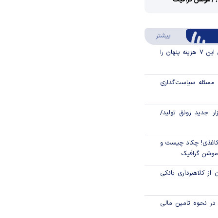
؟/ موشن گرافیک
Video
Play
درباره سواد مالی
بیشتر
Video
قبل از خرید قسطی این ۷ هزینه پنهان را
مسئله سیاست‌گذاری
زار جدید رونق تولید/
اغذی! چکاد چیست و
/موشن گرافیک
 از کلاهبرداری بانکی
م در نحوه تامین مالی