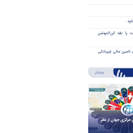
ام»
 را نقد کن!/موشن
 تامین مالی غیربانکی
درباره اینفوگرافیک
بیشتر
 مرکزی جهان از نظر