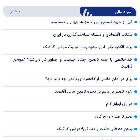
Play
درباره
بیشتر
سواد مالی
Video
قبل از خرید قسطی این ۷ هزینه پنهان را بشناسید
مکاتب اقتصادی و مسئله سیاست‌گذاری در ایران
برات الکترونیکی ابزار جدید رونق تولید/ موشن گرافیک
خداحافظی با چک کاغذی! چکاد چیست و چطور کار می‌کند؟ /موشن
گرافیک
برای در امان ماندن از کلاهبرداری بانکی چه باید کرد؟
لزوم تغییر پارادایم در نحوه تامین مالی اقتصاد
مزایای اوراق گام
صفر تا صد «اوراق گام»
بدون معطلی طلبت را نقد کن!/موشن گرافیک