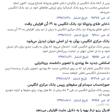
پس از آنکه بانک انگلیس از بازگردان ذخایر طلای ونزوئلا امتناع ورزید؛ اکنون اجازه
حسابرسی مناسب به رزرو بانک استرالیا برای ارزیابی طلاهای خود در نزد بانک انگلیس
نمی‌دهد.
کد خبر: ۹۷۲۷۸ تاریخ انتشار : ۱۳۹۷/۱۱/۳۰
ذخایر طلای ونزوئلا نزد بانک انگلیس به ۳۱ تُن افزایش یافت
ذخایر طلای ونزوئلا نزد بانک مرکزی انگلیس با بیش از دو برابر افزایش به ۳۱ تُن رسید.
کد خبر: ۹۶۲۰۰ تاریخ انتشار : ۱۳۹۷/۱۱/۰۲
بانک مرکزی انگلیس: یوآن به ارز اصلی جهان تبدیل می‌شود
رییس بانک مرکزی انگلیس گفت: احتمال می‌رود که یوآن به رقیب جدی برای دلار تبدیل
شود و به ارز اصلی جهان در تجارت بین‌الملل تبدیل شود.
کد خبر: ۹۵۷۵۱ تاریخ انتشار : ۱۳۹۷/۱۰/۲۱
اسکناس جدید ۵۰ پوندی با تصویر دانشمند بریتانیایی
بانک انگلیس اعلام کرد که بر روی اسکناس جدید ۵۰ پوندی، تصویر یکی از برجسته ترین
دانشمندان انگلیسی نقش خواهد بست.
کد خبر: ۹۳۳۰۸ تاریخ انتشار : ۱۳۹۷/۰۸/۱۲
صورتحساب سرسام آور سفرهای رییس بانک مرکزی انگلیس
رییس بانک مرکزی انگلیس در طی ۳ ماه بیش از ۵۰ هزار پوند برای سفرها و کرایه خودرو
هزینه کرد.
کد خبر: ۹۲۹۸۷ تاریخ انتشار : ۱۳۹۷/۰۸/۰۱
بانک انگلیس:
فدرال رزرو نرخ بهره را به دلایل مثبت افزایش می‌دهد