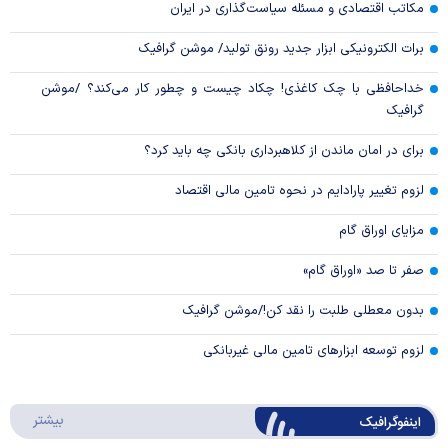
مکاتب اقتصادی و مسئله سیاست‌گذاری در ایران
برات الکترونیکی ابزار جدید رونق تولید/ موشن گرافیک
خداحافظی با چک کاغذی! چکاد چیست و چطور کار می‌کند؟ /موشن
گرافیک
برای در امان ماندن از کلاهبرداری بانکی چه باید کرد؟
لزوم تغییر پارادایم در نحوه تامین مالی اقتصاد
مزایای اوراق گام
صفر تا صد «اوراق گام»
بدون معطلی طلبت را نقد کن!/موشن گرافیک
لزوم توسعه ابزارهای تامین مالی غیربانکی
درباره 
بیشتر
اینفوگرافیک