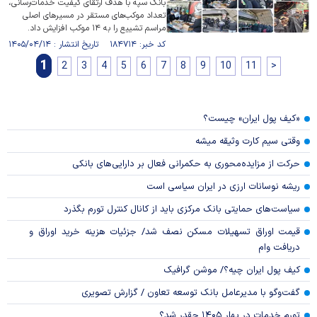
بانک سپه با هدف ارتقای کیفیت خدمات‌رسانی،
تعداد موکب‌های مستقر در مسیر‌های اصلی
مراسم تشییع را به ۱۴ موکب افزایش داد.
کد خبر: ۱۸۴۷۱۴ تاریخ انتشار : ۱۴۰۵/۰۴/۱۴
1
2
3
4
5
6
7
8
9
10
11
>
«کیف پول ایران» چیست؟
وقتی سیم کارت وثیقه میشه
حرکت از مزایده‌محوری به حکمرانی فعال بر دارایی‌های بانکی
ریشه نوسانات ارزی در ایران سیاسی است
سیاست‌های حمایتی بانک مرکزی باید از کانال کنترل تورم بگذرد
قیمت اوراق تسهیلات مسکن نصف شد/ جزئیات هزینه خرید اوراق و
دریافت وام
کیف پول ایران چیه؟/ موشن گرافیک
گفت‌وگو با مدیرعامل بانک توسعه تعاون / گزارش تصویری
تورم خدمات در بهار ۱۴۰۵ چقدر شد؟