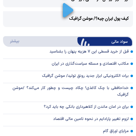
Play
کیف پول ایران چیه؟/ موشن گرافیک
Video
Play
درباره
بیشتر
سواد مالی
Video
قبل از خرید قسطی این ۷ هزینه پنهان را بشناسید
مکاتب اقتصادی و مسئله سیاست‌گذاری در ایران
برات الکترونیکی ابزار جدید رونق تولید/ موشن گرافیک
خداحافظی با چک کاغذی! چکاد چیست و چطور کار می‌کند؟ /موشن
گرافیک
برای در امان ماندن از کلاهبرداری بانکی چه باید کرد؟
لزوم تغییر پارادایم در نحوه تامین مالی اقتصاد
مزایای اوراق گام