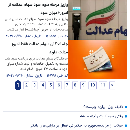
واریز مرحله سوم سود سهام عدالت از
امروز+میزان سود
واریز مرحله سوم سود سهام عدالت سال مالی
منتهی به ۲۹ اسفندماه ۱۴۰۱ شرکت‌های
سرمایه‌پذیر از امروز (چهارشنبه) آغاز می‌شود.
کد خبر: ۱۶۹۸۸۵ تاریخ انتشار : ۱۴۰۳/۰۹/۲۸
جاماندگان سهام عدالت فقط امروز
مهلت دارند
جاماندگان سهام عدالت برای دریافت سود باید
نسبت به تکمیل اطلاعات و ثبت شماره شبای
خود تا ساعت ۲۴ امروز اقدام کنند.
کد خبر: ۱۶۹۷۹۹ تاریخ انتشار : ۱۴۰۳/۰۹/۲۶
1
2
3
4
5
6
7
8
9
10
11
>
«کیف پول ایران» چیست؟
وقتی سیم کارت وثیقه میشه
حرکت از مزایده‌محوری به حکمرانی فعال بر دارایی‌های بانکی