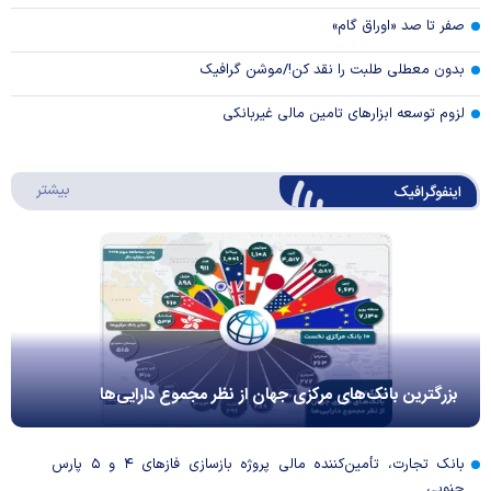
صفر تا صد «اوراق گام»
بدون معطلی طلبت را نقد کن!/موشن گرافیک
لزوم توسعه ابزارهای تامین مالی غیربانکی
درباره 
بیشتر
اینفوگرافیک
بزرگترین بانک‌های مرکزی جهان از نظر مجموع دارایی‌ها
بانک تجارت، تأمین‌کننده مالی پروژه بازسازی فاز‌های ۴ و ۵ پارس
جنوبی