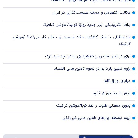
قبل از خرید قسطی این ۷ هزینه پنهان را بشناسید
مکاتب اقتصادی و مسئله سیاست‌گذاری در ایران
برات الکترونیکی ابزار جدید رونق تولید/ موشن گرافیک
خداحافظی با چک کاغذی! چکاد چیست و چطور کار می‌کند؟ /موشن
گرافیک
برای در امان ماندن از کلاهبرداری بانکی چه باید کرد؟
لزوم تغییر پارادایم در نحوه تامین مالی اقتصاد
مزایای اوراق گام
صفر تا صد «اوراق گام»
بدون معطلی طلبت را نقد کن!/موشن گرافیک
لزوم توسعه ابزارهای تامین مالی غیربانکی