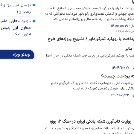
ا
نوسان بازار ارز؛ و
پرداخت ایران را در گرو توسعه هوش مصنوعی، اصلاح نظام
رسانه‌ای؟
‌های جهانی و کاهش تصدی‌گری رگولاتور می‌داند؛ تحولاتی که به
بازدید معاون علمی
معاون اول رئیس‌
ن بانک مرکزی:
انفورماتیک
پرداخت با رویکرد تمرکززدایی/ تشریح پروژه‌های طرح
بانک مرکزی برای مه
 مالی
شوک نقدینگی در
ویدئو ویژه
خت با رویکرد تمرکززدایی در زیرساخت شبکه بانکی در حال اجرا
سرمایه‌گذاری سال ۲۰۲۶
سایه سنگین ترام
که پرداخت چیست؟
مرکزی انگلستان
امل شرکت ملی انفورماتیک گفت: مشکل بزرگ تاب‌آوری کشور
قیمت دلار و یورو مرک
انکی برای خودش نظامی تعریف کرده است.
شنبه ۱۰ مرداد ۱۴۰۵
ایت تاب‌آوری شبکه بانکی ایران در جنگ ۱۲ روزه
ی در مقابله با حملات سایبری، تامین نقدینگی و تداوم خدمات
د موفقی داشته است.