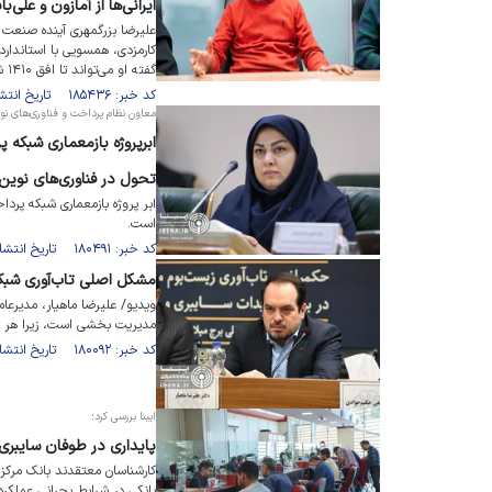
ایرانی‌ها از آمازون و علی‌باب
علیرضا بزرگمهری آینده صنعت 
کارمزدی، همسویی با استاندارد
گفته او می‌تواند تا افق ۱۴۱۰ شبکه پرداخت کشور را به نظام مالی بین‌المللی متصل کند.
کد خبر: ۱۸۵۴۳۶ تاریخ انتشار : ۱۴۰۵/۰۵/۰۹
معاون نظام پرداخت و فناوری‌های نوی
ابرپروژه بازمعماری شبکه 
تحول در فناوری‌های نوین
ابر پروژه بازمعماری شبکه پردا
است.
کد خبر: ۱۸۰۴۹۱ تاریخ انتشار : ۱۴۰۴/۱۰/۰۷
مشکل اصلی تاب‌آوری شب
ویدیو/ علیرضا ماهیار، مدیرع
مدیریت بخشی است، زیرا هر ب
کد خبر: ۱۸۰۰۹۲ تاریخ انتشار : ۱۴۰۴/۰۹/۲۳
ایبنا بررسی کرد؛
پایداری در طوفان سایبری؛ رو
کارشناسان معتقدند بانک مرکز
بانکی در شرایط بحرانی عملکر