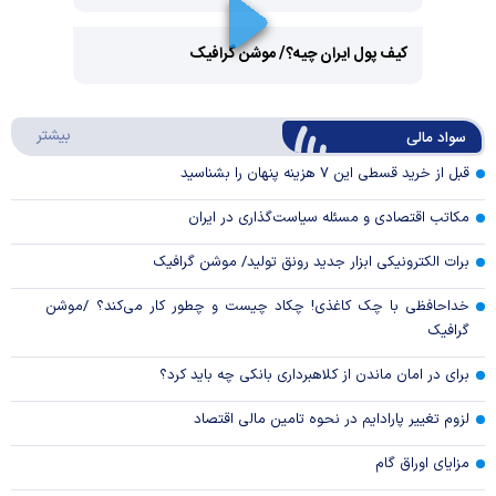
Play
کیف پول ایران چیه؟/ موشن گرافیک
Video
Play
درباره
بیشتر
سواد مالی
Video
قبل از خرید قسطی این ۷ هزینه پنهان را بشناسید
مکاتب اقتصادی و مسئله سیاست‌گذاری در ایران
برات الکترونیکی ابزار جدید رونق تولید/ موشن گرافیک
خداحافظی با چک کاغذی! چکاد چیست و چطور کار می‌کند؟ /موشن
گرافیک
برای در امان ماندن از کلاهبرداری بانکی چه باید کرد؟
لزوم تغییر پارادایم در نحوه تامین مالی اقتصاد
مزایای اوراق گام