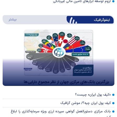
لزوم توسعه ابزارهای تامین مالی غیربانکی
درباره 
بیشتر
اینفوگرافیک
بزرگترین بانک‌های مرکزی جهان از نظر مجموع دارایی‌ها
«کیف پول ایران» چیست؟
کیف پول ایران چیه؟/ موشن گرافیک
بانک مرکزی دستورالعمل گواهی سپرده ارزی ویژه سرمایه‌گذاری را ابلاغ