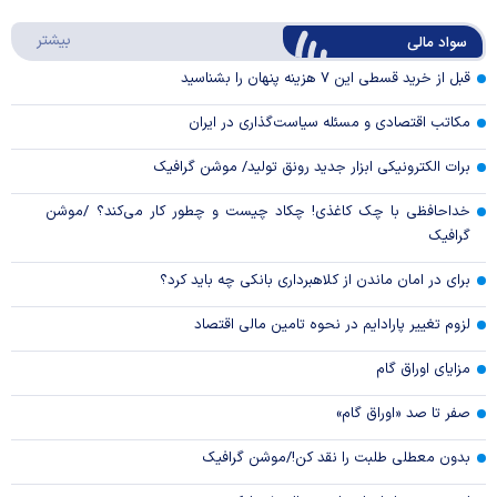
Play
درباره
بیشتر
سواد مالی
Video
قبل از خرید قسطی این ۷ هزینه پنهان را بشناسید
مکاتب اقتصادی و مسئله سیاست‌گذاری در ایران
برات الکترونیکی ابزار جدید رونق تولید/ موشن گرافیک
خداحافظی با چک کاغذی! چکاد چیست و چطور کار می‌کند؟ /موشن
گرافیک
برای در امان ماندن از کلاهبرداری بانکی چه باید کرد؟
لزوم تغییر پارادایم در نحوه تامین مالی اقتصاد
مزایای اوراق گام
صفر تا صد «اوراق گام»
بدون معطلی طلبت را نقد کن!/موشن گرافیک