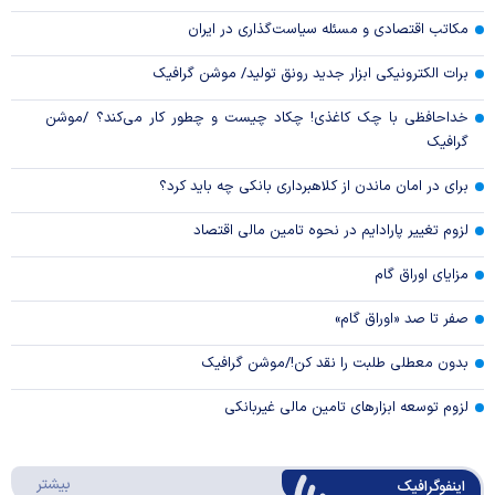
مکاتب اقتصادی و مسئله سیاست‌گذاری در ایران
برات الکترونیکی ابزار جدید رونق تولید/ موشن گرافیک
خداحافظی با چک کاغذی! چکاد چیست و چطور کار می‌کند؟ /موشن
گرافیک
برای در امان ماندن از کلاهبرداری بانکی چه باید کرد؟
لزوم تغییر پارادایم در نحوه تامین مالی اقتصاد
مزایای اوراق گام
صفر تا صد «اوراق گام»
بدون معطلی طلبت را نقد کن!/موشن گرافیک
لزوم توسعه ابزارهای تامین مالی غیربانکی
درباره 
بیشتر
اینفوگرافیک