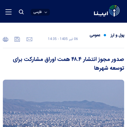
فارسی
پول و ارز
عمومی
06 تير 1405 - 14:35
صدور مجوز انتشار ۴۸.۴ همت اوراق مشارکت برای
توسعه شهر‌ها