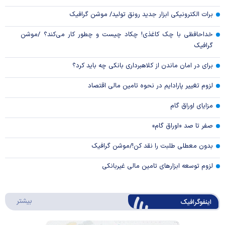
برات الکترونیکی ابزار جدید رونق تولید/ موشن گرافیک
خداحافظی با چک کاغذی! چکاد چیست و چطور کار می‌کند؟ /موشن
گرافیک
برای در امان ماندن از کلاهبرداری بانکی چه باید کرد؟
لزوم تغییر پارادایم در نحوه تامین مالی اقتصاد
مزایای اوراق گام
صفر تا صد «اوراق گام»
بدون معطلی طلبت را نقد کن!/موشن گرافیک
لزوم توسعه ابزارهای تامین مالی غیربانکی
درباره 
بیشتر
اینفوگرافیک