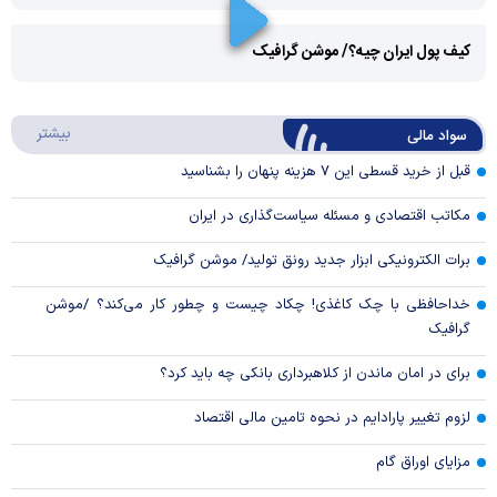
Play
کیف پول ایران چیه؟/ موشن گرافیک
Video
Play
درباره
بیشتر
سواد مالی
Video
قبل از خرید قسطی این ۷ هزینه پنهان را بشناسید
مکاتب اقتصادی و مسئله سیاست‌گذاری در ایران
برات الکترونیکی ابزار جدید رونق تولید/ موشن گرافیک
خداحافظی با چک کاغذی! چکاد چیست و چطور کار می‌کند؟ /موشن
گرافیک
برای در امان ماندن از کلاهبرداری بانکی چه باید کرد؟
لزوم تغییر پارادایم در نحوه تامین مالی اقتصاد
مزایای اوراق گام