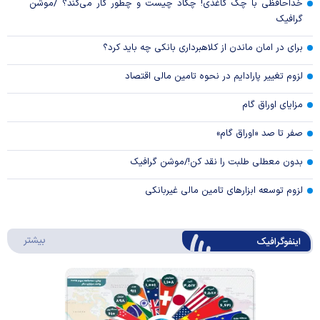
خداحافظی با چک کاغذی! چکاد چیست و چطور کار می‌کند؟ /موشن
گرافیک
برای در امان ماندن از کلاهبرداری بانکی چه باید کرد؟
لزوم تغییر پارادایم در نحوه تامین مالی اقتصاد
مزایای اوراق گام
صفر تا صد «اوراق گام»
بدون معطلی طلبت را نقد کن!/موشن گرافیک
لزوم توسعه ابزارهای تامین مالی غیربانکی
درباره 
بیشتر
اینفوگرافیک