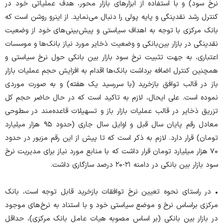
نرخ سود) و با استفاده از ابزار‌های بازار محور، هدف عملیاتی خود در
کنترل رشد نقدینگی و پایه پولی را دنبال می‌نماید. از اینرو روشن است که
بانک مرکزی با توجه به اهداف سیاستی و پیش‌بینی‌های خود از وضعیت
نقدینگی در بازار بین‌بانکی و وضعیت ذخایر مورد نیاز بانک‌ها و موسسات
اعتباری، به جهت تثبیت نرخ سود بازار بین بانکی حول نرخ سیاستی و
همچنین کنترل اضافه برداشت بانک‌ها اقدام به افزایش حجم عملیات بازار
باز در قالب توافق بازخرید (با سررسید یک هفته) و به صورت موردی
نموده است. علی ایحال، لازم به تاکید است که در حال حاضر حجم کل
تزریق ذخایر در قالب عملیات بازار باز و تسهیلات قاعده‌مند در سطوحی
معادل رقم پایان سال قبل و اوایل سال جاری (حدود ۹۵ هزار میلیارد
تومان) قرار دارد. لازم به ذکر است که تا پیش از این رقم مزبور در حدود
۷۰ هزار میلیارد تومان قرار داشت که با منابع مورد نیاز برای مدیریت نرخ
سود بازار بین بانکی در دامنه ۲۱-۲۰ درصد سازگاری داشت.
• در راستای نحوه تعیین نرخ توافقات بازخرید قابل توجه است، بانک
مرکزی براساس نرخ و موضع سیاستی خود و با استناد به نرخ‌های موجود
در بازار بین بانکی (بر اساس مصوبه هیات عامل بانک مرکزی)، حداقل