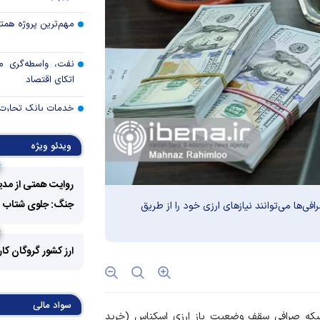
مهم‌ترین پروژه همتی د
نفت، واسطه‌گری م
اتکای اقتصاد
خدمات بانک تجارت 
ویدئو ویژه
رئیس کل بانک م
مطبوعاتی بازار پول و
روایت همتی از مدی
نتایج نهمین مرحله 
جنگ: جلوی شتاب فزا
‌ها می‌توانند نیاز‌های ارزی خود را از طریق
برگزاری حراج دهم
ارز کشور گروگان کا
خبرنگاران؛ اعتبار قلم‌
طلا در دو راهی هرمز 
سواد مالی
بکه صرافی سقف وضعیت باز ارزی اسکناس (خرید