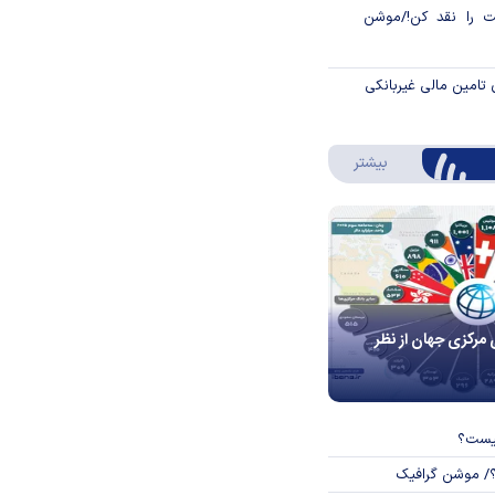
 را نقد کن!/موشن
 تامین مالی غیربانکی
درباره اینفوگرافیک
بیشتر
 مرکزی جهان از نظر
چیست؟
؟/ موشن گرافیک