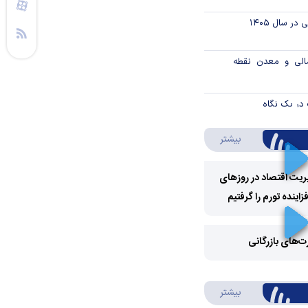
ر سال ۱۴۰۵
الی و معدن نقطه
در یک نگاه
درباره ویدئو ویژه
بیشتر
رکزی از موسسه
 ارز بازدید کرد
ریت اقتصاد در روزهای
از حراج اوراق مالی
ینده تورم را گرفتیم
اسلامی دولتی در سال ۱۴۰۵ / جزئیات
Play
Video
رت‌های بازرگانی
اند
Play
و فدرال‌رزرو
درباره سواد مالی
بیشتر
Video