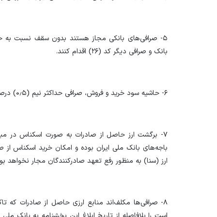
۵- صرافی‌های بانکی مجاز هستند بدون سقف نسبت به خری
بانک و صرافی دیگر کد (۲۶) اقدام کنند.
۶- حاشیه سود خرید و فروش، صرافی حداکثر نیم (۰٫۵) درصد تعیین می‌شود.
۷- برگشت ارز حاصل از صادرات به صورت اسکناس در مب
باجه‌های بانک ملی ایران بوده و امکان خرید اسکناس از ص
ارز (سنا) به منظور رفع تعهد صادرکنندگان مجار نخواهد بود
۸- صرافی‌ها مکلف‌اند منابع ارزی حاصل از صادرات که ت
است را بلافاصله از تاریخ ابلاغ این بخشنامه به بانک ملی