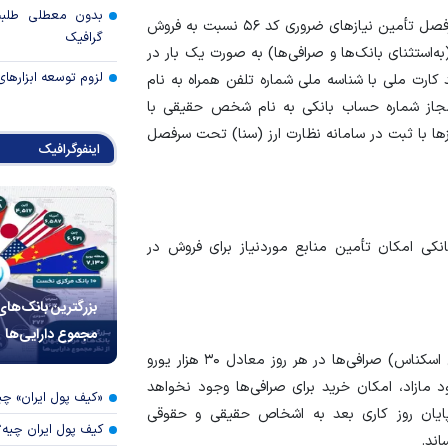
بدون معطلی طلبت
۲- صرافی‌ها می‌توانند صرفاً از محل منابع تأمین شده از سرفصل تأمین نیاز‌های ضروری کد ۵۶ نسبت به فروش
گرافیک
 ۱۸ سال و حقوقی مقیم (به‌استثنای بانک‌ها و صرافی‌ها) به صورت یک بار در
لزوم توسعه ابزارهای
کارت ملی با شناسه ملی شماره تلفن همراه به نام
از شماره حساب بانکی به نام شخص حقیقی با
ن به سایر ارز‌ها با ثبت در سامانه نظارت ارز (سنا) تحت سرفصل
اینفوگرافیک
نکی امکان تأمین منابع موردنیاز برای فروش در
بزرگترین بانک‌های
مجموع دارایی‌ها
۴- سقف وضعیت باز ارزی اسکناس (خرید اسکناس - فروش اسکناس) صرافی‌ها در هر روز معادل ۳۰ هزار یورو
د مازاد، امکان خرید برای صرافی‌ها وجود نخواهد
«کیف پول ایران» 
ایان روز کاری بعد به اشخاص حقیقی و حقوقی
کیف پول ایران چیه
اند.