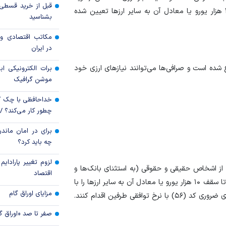
قیمت نفت یک دلار ب
اسکناس - فروش اسکناس) صرافی‌ها در هر روز معادل ۳۰ هزار یورو یا معادل آن به سایر ارز‌ها تعیین شده
بشناسید
سرمایه‌گذاران دوب
مکاتب اقتصادی و 
رفتند
در ایران
ده است و صرافی‌ها می‌توانند نیاز‌های ارزی خود
برات الکترونیکی اب
موشن گرافیک
خداحافظی با چک ک
چطور کار می‌کند؟ 
برای در امان ماندن
چه باید کرد؟
لزوم تغییر پارادای
 از اشخاص حقیقی و حقوقی (به استثنای بانک‌ها و
اقتصاد
صرافی‌ها) پس از احراز هویت مشتری حسب مقررات ابلاغی تا سقف ۱۰ هزار یورو یا معادل آن به سایر ارز‌ها را با
مزایای اوراق گام
ی طرفین اقدام کنند.
صفر تا صد «اوراق گ