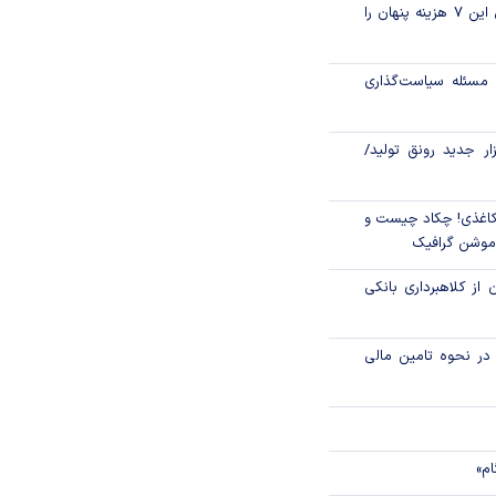
قبل از خرید قسطی این ۷ هزینه پنهان را
الا رفت
اره سراغ بیت‌کوین
مسئله سیاست‌گذاری
زار جدید رونق تولید/
اغذی! چکاد چیست و
/موشن گرافیک
 از کلاهبرداری بانکی
م در نحوه تامین مالی
ام»