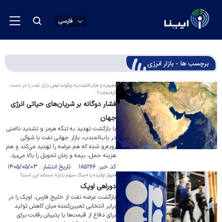
فارسی
برچسب ها - بازار انرژی
«هرمز» و «باب‌المندب» چگونه نبض بازار نفت را در دست
گرفته‌اند؟
فشار دوگانه بر شریان‌های حیاتی انرژی
جهان
با بازگشت تهدید به تنگه هرمز و تشدید ناامنی
در باب‌المندب، بازار جهانی نفت با شوکی
روبه‌رو شده که هم عرضه را تهدید می‌کند و هم
هزینه حمل، بیمه و زمان تحویل را بالا می‌برد.
کد خبر: ۱۸۵۲۶۶ تاریخ انتشار : ۱۴۰۵/۰۵/۰۳
«مهار تولید» یا «جنگ سهم بازار»؛ مسئله این است!
دوراهی اوپک
بازگشت عرضه نفت از خلیج فارس، اوپک را در
برابر انتخابی تعیین‌کننده میان کاهش تولید
برای دفاع از قیمت‌ها یا پذیرش رقابت برای